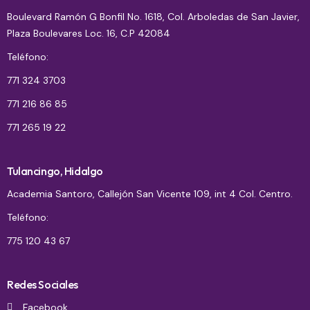
Boulevard Ramón G Bonfil No. 1618, Col. Arboledas de San Javier,
Plaza Boulevares Loc. 16, C.P 42084
Teléfono:
771 324 3703
771 216 86 85
771 265 19 22
Tulancingo, Hidalgo
Academia Santoro, Callejón San Vicente 109, int 4 Col. Centro.
Teléfono:
775 120 43 67
Redes Sociales
Facebook